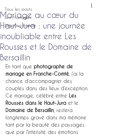
Tous les posts
Mariage au cœur du
Les Mariages
Haut-Jura : une journée
Shooting Famille
inoubliable entre Les
Rousses et le Domaine de
Bersaillin
En tant que 
photographe de 
mariage en Franche-Comté
, j’ai la 
chance d’accompagner des 
couples dans des lieux d’exception. 
Ce mariage, célébré entre 
Les 
Rousses dans le Haut-Jura
 et le 
Domaine de Bersaillin
, restera 
longtemps gravé dans ma mémoire 
tant par la beauté des paysages 
que par l’intensité des émotions 