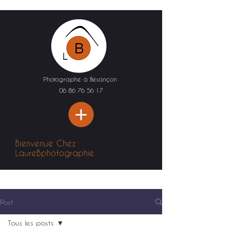
Photographe à Besançon
06 86 76 56 17
Bienvenue Chez
LaureBphotographie
Post
Tous les posts