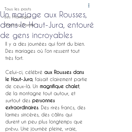
Tous les posts
Un mariage aux Rousses,
Les Mariages
dans le Haut-Jura, entouré
Shooting Famille
de gens incroyables
Il y a des journées qui font du bien. 
Des mariages où l’on ressent tout 
très fort.
Celui-ci, célébré 
aux Rousses dans 
le Haut-Jura
, faisait clairement partie 
de ceux-là. Un 
magnifique chalet
, 
de la montagne tout autour, et 
surtout des 
personnes 
extraordinaires
. Des rires francs, des 
larmes sincères, des câlins qui 
durent un peu plus longtemps que 
prévu. Une journée pleine, vraie, 