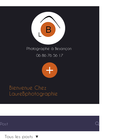
Photographe à Besançon
06 86 76 56 17
Bienvenue Chez
LaureBphotographie
Post
Tous les posts