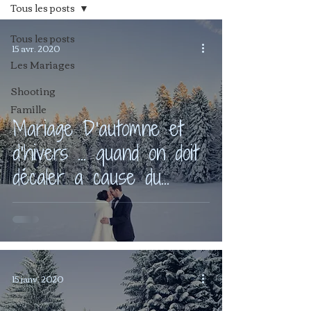
Tous les posts
Tous les posts
15 avr. 2020
Les Mariages
Shooting
Famille
Mariage D'automne et
d'hivers … quand on doit
décaler a cause du
confinement lié au Cov19.
15 janv. 2020