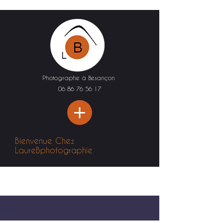
Photographe à Besançon
06 86 76 56 17
Bienvenue Chez
LaureBphotographie
Blog