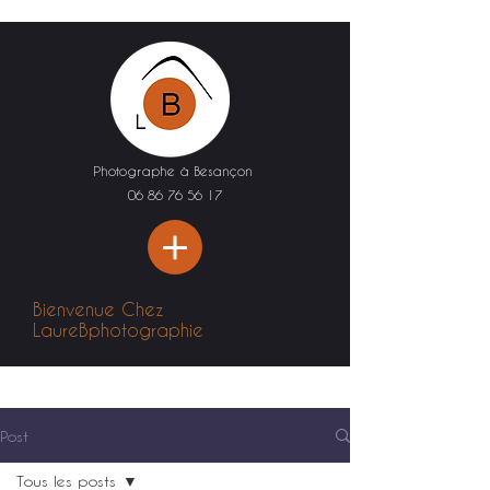
Photographe à Besançon
06 86 76 56 17
Bienvenue Chez
LaureBphotographie
Post
Tous les posts