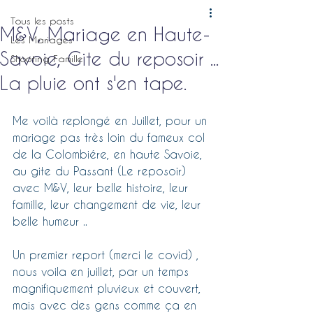
Tous les posts
M&V, Mariage en Haute-
Les Mariages
Savoie, Gite du reposoir ...
Shooting Famille
La pluie ont s'en tape.
Me voilà replongé en Juillet, pour un 
mariage pas très loin du fameux col 
de la Colombiére, en haute Savoie, 
au gite du Passant (Le reposoir) 
avec M&V, leur belle histoire, leur 
famille, leur changement de vie, leur 
belle humeur ..
Un premier report (merci le covid) , 
nous voila en juillet, par un temps 
magnifiquement pluvieux et couvert, 
mais avec des gens comme ça en 