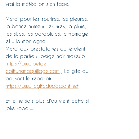
vrai la météo on s'en tape.
Merci pour les sourires, les pleures, 
la bonne humeur, les rires, la pluie, 
les skies, les parapluies, le fromage 
et .. la montagne
Merci aux prestataires qui étaient 
de la partie :  beige haïr maseup 
https://www.beige-
coiffuremaquillage.com
 , Le gite du 
passant le reposoir 
https://www.legitedupassant.net
Et je ne sais plus d'ou vient cette si 
jolie robe ...