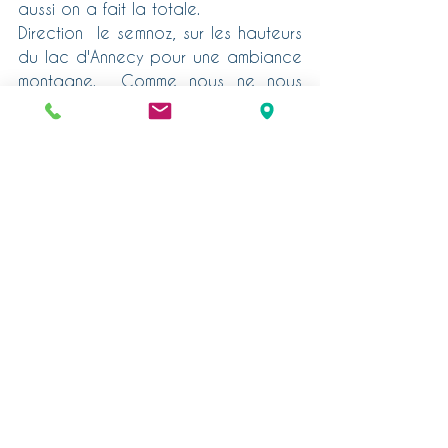
aussi on a fait la totale.
Direction  le semnoz, sur les hauteurs 
du lac d'Annecy pour une ambiance 
montagne.  Comme nous ne nous 
déplaçons jamais pour rien, une 
halte pour acheter  du fromage à 
l'alpage semblait fort nécessaire.
Le temps est parfait, des nuages du 
vent ... et la douceur de P&M... leur 
grand sourire … leur amour et leur 
bienveillance.
On a bien marché on a bien rigolé 
aussi avec les 2 autres acolyte (la 
sœur et le beau-frère) venue 
profiter de la balade. La montagne 
c'est beau
Peut-être qu'un jour j'aurais une 
cérémonie laïque en extérieur à la 