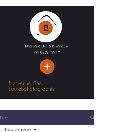
Photographe à Besançon
06 86 76 56 17
Bienvenue Chez
LaureBphotographie
Post
Tous les posts