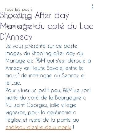
Tous les posts
Shooting After day
Les Mariages
Mariage du coté du Lac
Shooting Famille
D’Annecy
Je vous présente sur ce poste 
images du shooting after day du 
Mariage de P&M qui s'est déroulé à 
Annecy en Haute Savoie, entre le 
massif de montagne du Semnoz et 
le Lac.
Pour situer un petit peu, P&M se sont 
marié du coté de la Bourgogne a 
Nui saint Georges, jolie village 
vigneron, pour la cérémonie a 
l'église et reste de la partie au 
château d'entre deux monts
 !