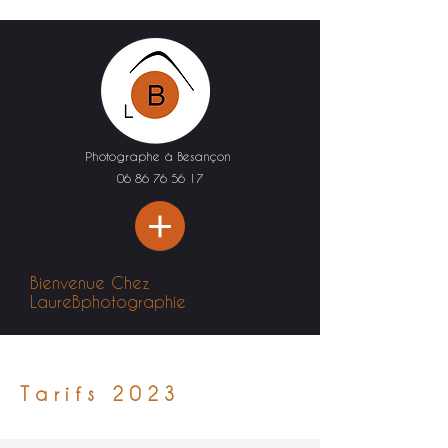
Photographe à Besançon
06 86 76 56 17
Bienvenue Chez
LaureBphotographie
Tarifs 2023