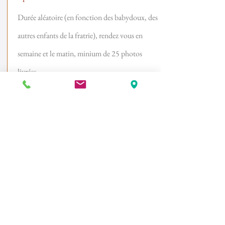
Durée aléatoire (en fonction des babydoux, des
autres enfants de la
fratrie
), rendez vous en
semaine et le matin, minium de 25 photos
livrées
Cours photos
100 euros
45 mn, en semaine uniquement